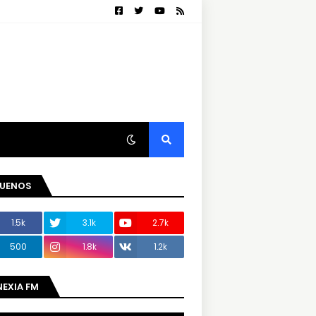
GUENOS
1.5k
3.1k
2.7k
500
1.8k
1.2k
NEXIA FM