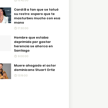
13:42:00
Cardi B a fan que se tatuó
su rostro: espero que te
masturbes mucho con esa
mano
17:30:00
Hombre que estaba
deprimido por gastar
herencia se ahorca en
Santiago
9:00:00
Muere ahogado el actor
dominicano Stuart Ortiz
13:19:00