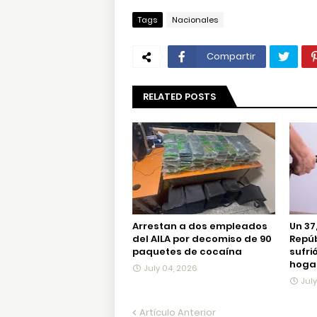
Tags
Nacionales
Compartir
RELATED POSTS
Arrestan a dos empleados
Un 37
del AILA por decomiso de 90
Repú
paquetes de cocaína
sufri
hogar
July 04, 2026
Jul
Artículo Anterior