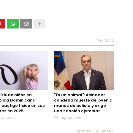
Ver todo
,9 % de niños en
“Es un animal”: Abinader
blica Dominicana
condena muerte de joven a
ó castigo físico en sus
manos de policía y exige
es en 2025
una sanción ejemplar
y 04, 2026
July 04, 2026
Artículo Siguiente