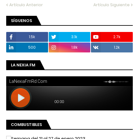
Artículo Anterior
Artículo Siguiente
SÍGUENOS
1.5k
3.1k
2.7k
500
1.8k
1.2k
LA NEXIA FM
COMBUSTIBLES