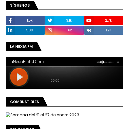
SÍGUENOS
1.5k
3.1k
2.7k
500
1.8k
1.2k
LA NEXIA FM
COMBUSTIBLES