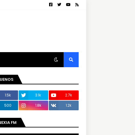
GUENOS
1.5k
3.1k
2.7k
500
1.8k
1.2k
NEXIA FM