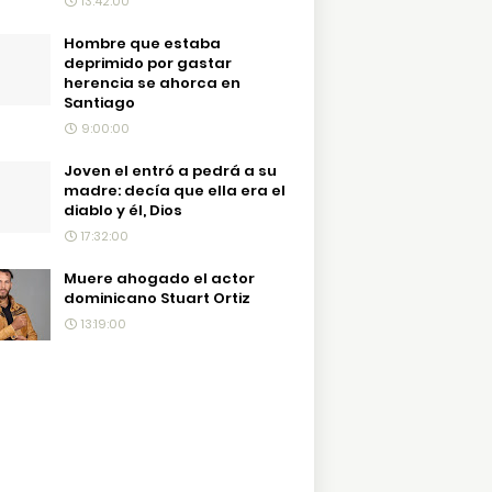
13:42:00
Hombre que estaba
deprimido por gastar
herencia se ahorca en
Santiago
9:00:00
Joven el entró a pedrá a su
madre: decía que ella era el
diablo y él, Dios
17:32:00
Muere ahogado el actor
dominicano Stuart Ortiz
13:19:00