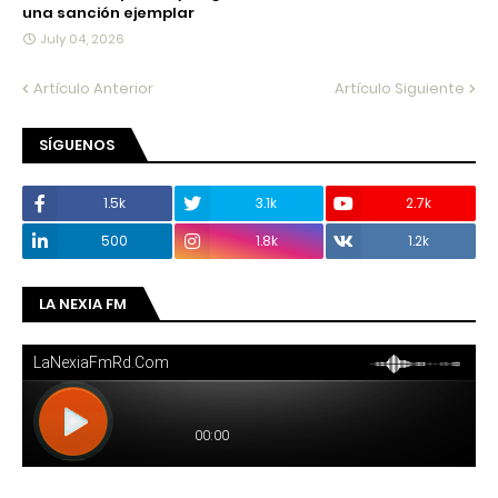
una sanción ejemplar
July 04, 2026
Artículo Anterior
Artículo Siguiente
SÍGUENOS
1.5k
3.1k
2.7k
500
1.8k
1.2k
LA NEXIA FM