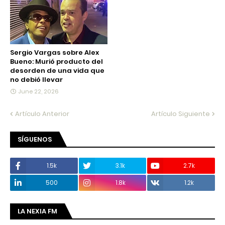
Sergio Vargas sobre Alex
Bueno: Murió producto del
desorden de una vida que
no debió llevar
June 22, 2026
Artículo Anterior
Artículo Siguiente
SÍGUENOS
1.5k
3.1k
2.7k
500
1.8k
1.2k
LA NEXIA FM