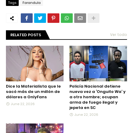
Tags
Farandula
RELATED POSTS
Ver todo
Dice la Materialista que le
Policía Nacional detiene
sacó más de un millón de
nueva vez a ‘Onguito Wa’ y
dólares a OnlyFans
a otro hombre; ocupan
arma de fuego ilegal y
June 22, 2026
jepeta en SC
June 22, 2026