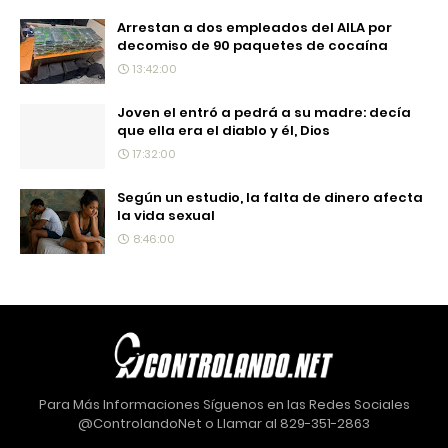
Arrestan a dos empleados del AILA por
decomiso de 90 paquetes de cocaína
13:42:00
Joven el entró a pedrá a su madre: decía
que ella era el diablo y él, Dios
17:32:00
Según un estudio, la falta de dinero afecta
la vida sexual
8:46:00
Para Más Informaciones Síguenos en las Redes Sociales
@ControlandoNet o Llamar al 829-351-2863