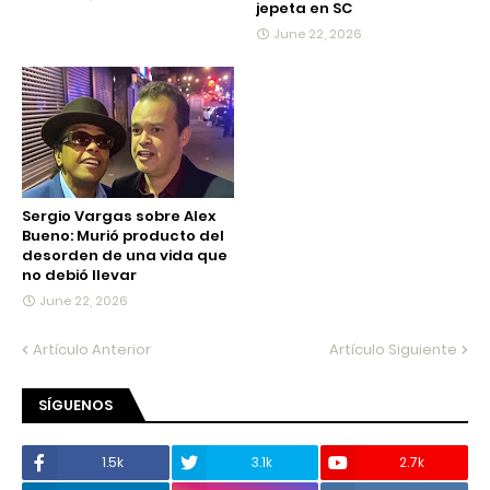
jepeta en SC
June 22, 2026
Sergio Vargas sobre Alex
Bueno: Murió producto del
desorden de una vida que
no debió llevar
June 22, 2026
Artículo Anterior
Artículo Siguiente
SÍGUENOS
1.5k
3.1k
2.7k