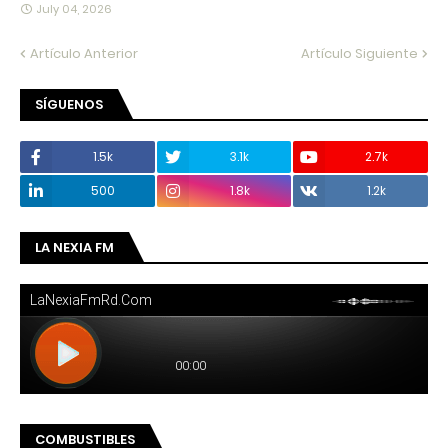
July 04, 2026
Artículo Anterior
Artículo Siguiente
SÍGUENOS
1.5k
3.1k
2.7k
500
1.8k
1.2k
LA NEXIA FM
COMBUSTIBLES