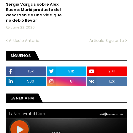
Sergio Vargas sobre Alex
Bueno: Murió producto del
desorden de una vida que
no debió llevar
June 22, 2026
Artículo Anterior
Artículo Siguiente
SÍGUENOS
1.5k
3.1k
2.7k
500
1.8k
1.2k
LA NEXIA FM