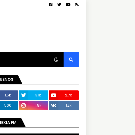
GUENOS
1.5k
3.1k
2.7k
500
1.8k
1.2k
NEXIA FM