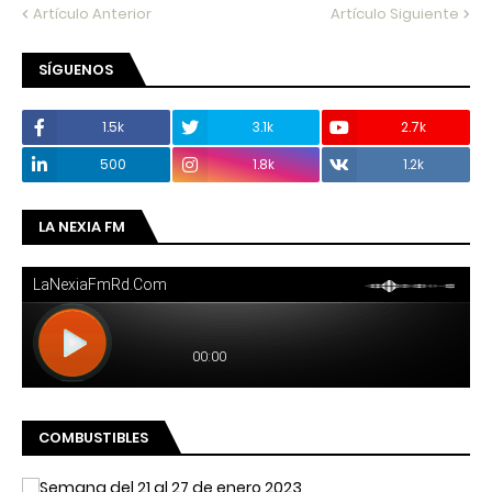
Artículo Anterior
Artículo Siguiente
SÍGUENOS
1.5k
3.1k
2.7k
500
1.8k
1.2k
LA NEXIA FM
COMBUSTIBLES