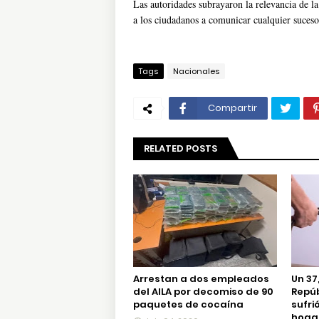
Las autoridades subrayaron la relevancia de la
a los ciudadanos a comunicar cualquier suceso
Tags
Nacionales
Compartir
RELATED POSTS
Arrestan a dos empleados
Un 37
del AILA por decomiso de 90
Repú
paquetes de cocaína
sufri
hogar