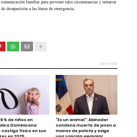
 comunicación familiar para prevenir tales circunstancias y instaron
 de desaparición a las líneas de emergencia.
Ver todo
,9 % de niños en
“Es un animal”: Abinader
blica Dominicana
condena muerte de joven a
ó castigo físico en sus
manos de policía y exige
es en 2025
una sanción ejemplar