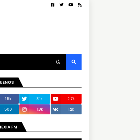
GUENOS
1.5k
3.1k
2.7k
500
1.8k
1.2k
NEXIA FM