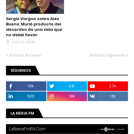
Sergio Vargas sobre Alex
Bueno: Murió producto del
desorden de una vida que
no debió llevar
June 22, 2026
Artículo Anterior
Artículo Siguiente
SÍGUENOS
1.5k
3.1k
2.7k
500
1.8k
1.2k
LA NEXIA FM