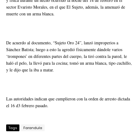
y física durante un hecho ocurrido la noche del 14 de febrero en el
sector Evaristo Morales, en el que El Sujeto, además, la amenazó de
muerte con un arma blanca.
De acuerdo al documento, “Sujeto Oro 24”, lanzó improperios a
Sánchez Batista; luego a esto la agredió físicamente dándole varios
‘trompones’ en diferentes partes del cuerpo, la tiró contra la pared, le
haló el pelo, la llevó para la cocina; tomó un arma blanca, tipo cuchillo,
y le dijo que la iba a matar.
Las autoridades indican que cumplieron con la orden de arresto dictada
el 16 d3 febrero pasado.
Tags
Farandula