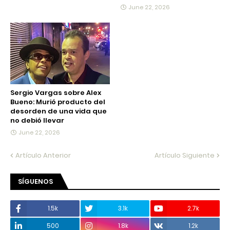
June 22, 2026
Sergio Vargas sobre Alex
Bueno: Murió producto del
desorden de una vida que
no debió llevar
June 22, 2026
Artículo Anterior
Artículo Siguiente
SÍGUENOS
1.5k
3.1k
2.7k
500
1.8k
1.2k