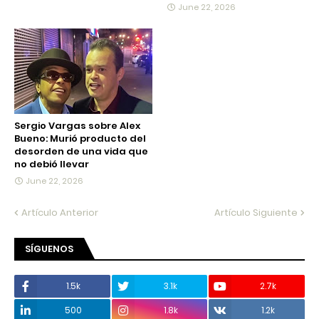
June 22, 2026
Sergio Vargas sobre Alex
Bueno: Murió producto del
desorden de una vida que
no debió llevar
June 22, 2026
Artículo Anterior
Artículo Siguiente
SÍGUENOS
1.5k
3.1k
2.7k
500
1.8k
1.2k