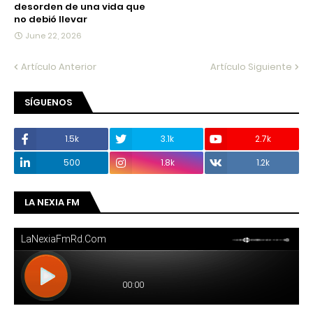
desorden de una vida que
no debió llevar
June 22, 2026
Artículo Anterior
Artículo Siguiente
SÍGUENOS
1.5k
3.1k
2.7k
500
1.8k
1.2k
LA NEXIA FM