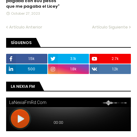
pagaba con 800 pesos
que me pagaba el Licey”
October 27, 2023
Artículo Anterior
Artículo Siguiente
SÍGUENOS
1.5k
3.1k
2.7k
500
1.8k
1.2k
LA NEXIA FM