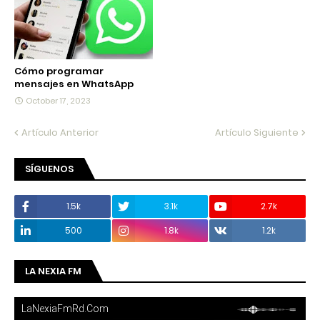
Cómo programar
mensajes en WhatsApp
October 17, 2023
Artículo Anterior
Artículo Siguiente
SÍGUENOS
1.5k
3.1k
2.7k
500
1.8k
1.2k
LA NEXIA FM