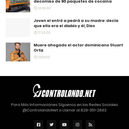
decomiso de 90 paquetes de cocaína
13:42:00
Joven el entró a pedrá a su madre: decía
que ella era el diablo y él, Dios
17:32:00
Muere ahogado el actor dominicano Stuart
Ortiz
13:19:00
Para Más Informaciones Síguenos en las Redes Sociales
@ControlandoNet o Llamar al 829-351-2863