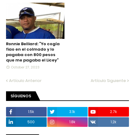
Ronnie Belliard: “Yo cogía
fiao en el colmado y lo
pagaba con 800 pesos
que me pagaba el Licey”
October 27, 2023
Artículo Anterior
Artículo Siguiente
SÍGUENOS
1.5k
3.1k
2.7k
500
1.8k
1.2k