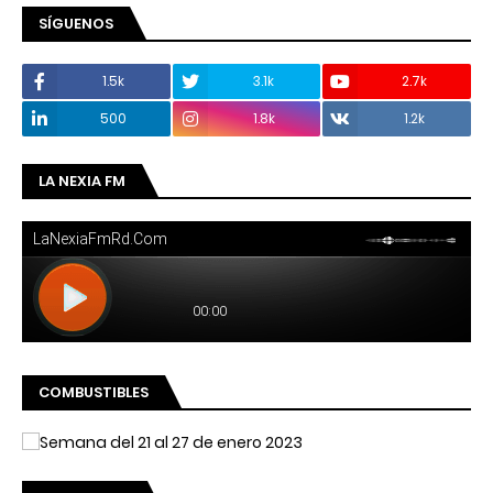
SÍGUENOS
1.5k
3.1k
2.7k
500
1.8k
1.2k
LA NEXIA FM
COMBUSTIBLES